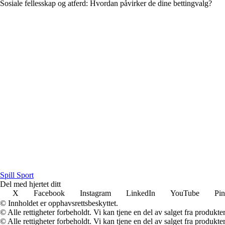
Sosiale fellesskap og atferd: Hvordan påvirker de dine bettingvalg?
S
pill
S
port
Del med hjertet ditt
X
Facebook
Instagram
LinkedIn
YouTube
Pin
© Innholdet er opphavsrettsbeskyttet.
© Alle rettigheter forbeholdt. Vi kan tjene en del av salget fra produkt
© Alle rettigheter forbeholdt. Vi kan tjene en del av salget fra produk