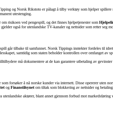
ipping og Norsk Rikstoto er pålagt å tilby verktøy som hjelper spillere 
rmanent utestenging.
 om risikoen ved pengespill, og det finnes hjelpetjenester som
Hjelpeli
te gjelder også for utenlandske TV-kanaler og nettsider som retter seg mo
pill går tilbake til samfunnet. Norsk Tippings inntekter fordeles til idr
llesskapet, samtidig som staten beholder kontrollen over omfanget av spil
illtilbydere må dokumentere at de kan garantere utbetaling av gevinster 
som forsøker å nå norske kunder via internett. Disse opererer uten nor
tet
og
Finanstilsynet
om tiltak som blokkering av nettsider og betalin
fra utenlandske aktører, blant annet gjennom forbud mot markedsføring vi