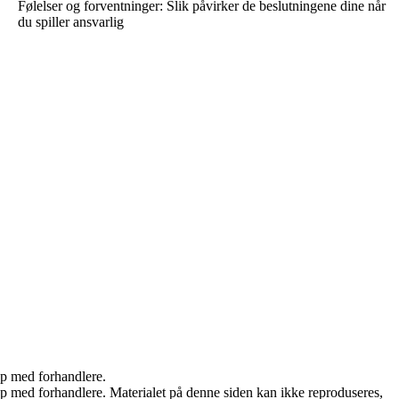
Følelser og forventninger: Slik påvirker de beslutningene dine når
du spiller ansvarlig
kap med forhandlere.
skap med forhandlere. Materialet på denne siden kan ikke reproduseres,