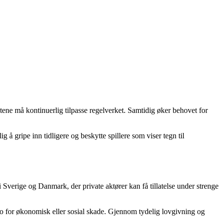
tene må kontinuerlig tilpasse regelverket. Samtidig øker behovet for
ig å gripe inn tidligere og beskytte spillere som viser tegn til
Sverige og Danmark, der private aktører kan få tillatelse under strenge
iko for økonomisk eller sosial skade. Gjennom tydelig lovgivning og