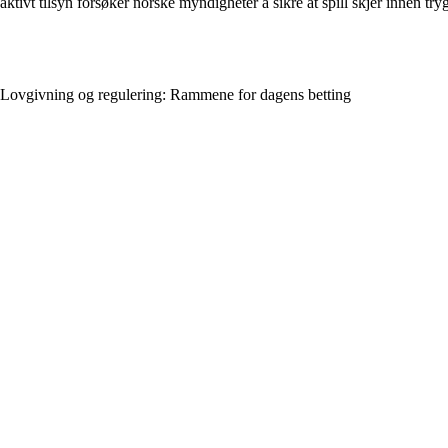
aktivt tilsyn forsøker norske myndigheter å sikre at spill skjer innen tr
Lovgivning og regulering: Rammene for dagens betting