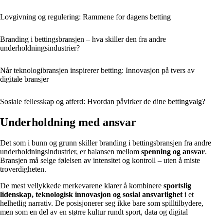
Lovgivning og regulering: Rammene for dagens betting
Branding i bettingsbransjen – hva skiller den fra andre
underholdningsindustrier?
Når teknologibransjen inspirerer betting: Innovasjon på tvers av
digitale bransjer
Sosiale fellesskap og atferd: Hvordan påvirker de dine bettingvalg?
Underholdning med ansvar
Det som i bunn og grunn skiller branding i bettingsbransjen fra andre
underholdningsindustrier, er balansen mellom
spenning og ansvar
.
Bransjen må selge følelsen av intensitet og kontroll – uten å miste
troverdigheten.
De mest vellykkede merkevarene klarer å kombinere
sportslig
lidenskap, teknologisk innovasjon og sosial ansvarlighet
i et
helhetlig narrativ. De posisjonerer seg ikke bare som spilltilbydere,
men som en del av en større kultur rundt sport, data og digital