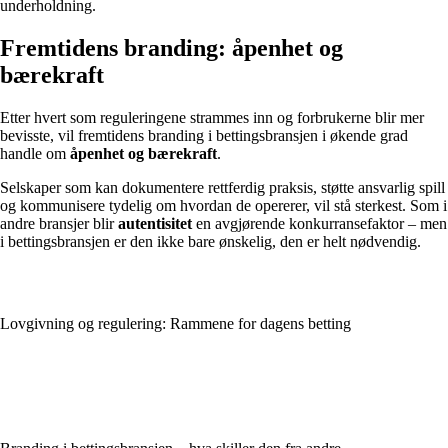
underholdning.
Fremtidens branding: åpenhet og
bærekraft
Etter hvert som reguleringene strammes inn og forbrukerne blir mer
bevisste, vil fremtidens branding i bettingsbransjen i økende grad
handle om
åpenhet og bærekraft
.
Selskaper som kan dokumentere rettferdig praksis, støtte ansvarlig spill
og kommunisere tydelig om hvordan de opererer, vil stå sterkest. Som i
andre bransjer blir
autentisitet
en avgjørende konkurransefaktor – men
i bettingsbransjen er den ikke bare ønskelig, den er helt nødvendig.
Lovgivning og regulering: Rammene for dagens betting