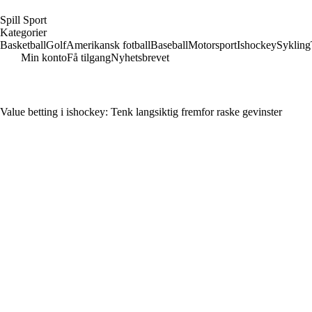
S
pill
S
port
Kategorier
Basketball
Golf
Amerikansk fotball
Baseball
Motorsport
Ishockey
Sykling
Min konto
Få tilgang
Nyhetsbrevet
Value betting i ishockey: Tenk langsiktig fremfor raske gevinster