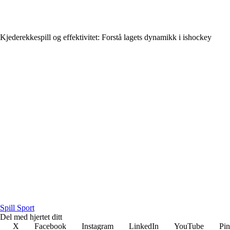
Kjederekkespill og effektivitet: Forstå lagets dynamikk i ishockey
S
pill
S
port
Del med hjertet ditt
X
Facebook
Instagram
LinkedIn
YouTube
Pin