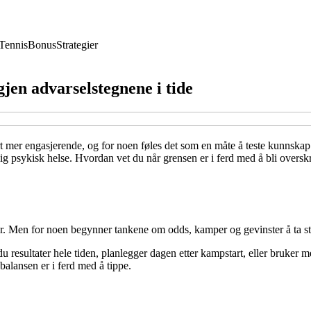
Tennis
Bonus
Strategier
gjen advarselstegnene i tide
 mer engasjerende, og for noen føles det som en måte å teste kunnskap 
lig psykisk helse. Hvordan vet du når grensen er i ferd med å bli overskr
er. Men for noen begynner tankene om odds, kamper og gevinster å ta sta
u resultater hele tiden, planlegger dagen etter kampstart, eller bruker m
t balansen er i ferd med å tippe.