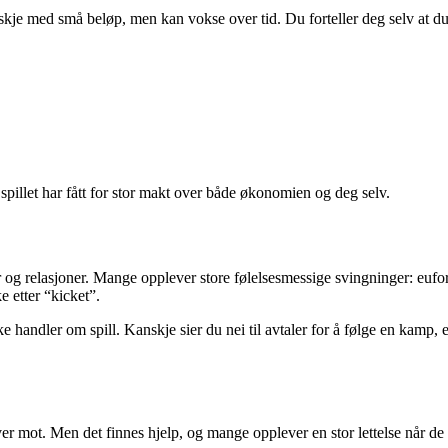
je med små beløp, men kan vokse over tid. Du forteller deg selv at du “ba
 spillet har fått for stor makt over både økonomien og deg selv.
g relasjoner. Mange opplever store følelsesmessige svingninger: eufori
 etter “kicket”.
e handler om spill. Kanskje sier du nei til avtaler for å følge en kamp
rever mot. Men det finnes hjelp, og mange opplever en stor lettelse når d