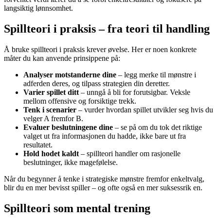
langsiktig lønnsomhet.
Spillteori i praksis – fra teori til handling
Å bruke spillteori i praksis krever øvelse. Her er noen konkrete
måter du kan anvende prinsippene på:
Analyser motstanderne dine
– legg merke til mønstre i
adferden deres, og tilpass strategien din deretter.
Varier spillet ditt
– unngå å bli for forutsigbar. Veksle
mellom offensive og forsiktige trekk.
Tenk i scenarier
– vurder hvordan spillet utvikler seg hvis du
velger A fremfor B.
Evaluer beslutningene dine
– se på om du tok det riktige
valget ut fra informasjonen du hadde, ikke bare ut fra
resultatet.
Hold hodet kaldt
– spillteori handler om rasjonelle
beslutninger, ikke magefølelse.
Når du begynner å tenke i strategiske mønstre fremfor enkeltvalg,
blir du en mer bevisst spiller – og ofte også en mer suksessrik en.
Spillteori som mental trening