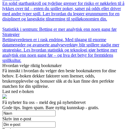
En solid startbankroll og tydelige grenser for risiko er nøkkelen til å
lykkes over tid – enten du spiller poker, satser på odds eller driver
med andre typer spill. Lær hvordan du legger grunnmuren for en
disiplinert og langsiktig tilnærming til spilløkonomien din.
Statistikk i sentrum: Betting er mer analytisk enn noen gang før
Strategier
Bettingverdenen er i rask endring. Med tilgang til enorme
datamengder og avanserte analyseverktøy blir spillere stadig mer
strategiske. Les hvordan statistikk og teknologi gjør betting mer
analytisk enn noen gang før – og hva det betyr for fremtidens
spillkultur.
Hvordan velge riktig bookmaker
Få innsikt i hvordan du velger den beste bookmakeren for dine
behov. E-boken dekker faktorer som lisenser, odds,
brukeropplevelse og bonuser slik at du kan finne den perfekte
matchen for din spillreise.
Last ned e-boken
Få nyheter fra oss – meld deg på nyhetsbrevet
Gode ​​tips. Ingen spam. Bare nyttig kunnskap - gratis.
Skriv inn e-post