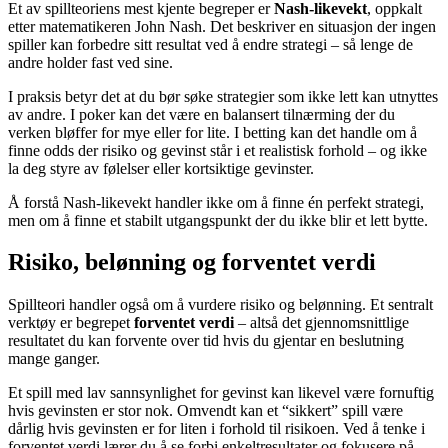
Et av spillteoriens mest kjente begreper er
Nash-likevekt
, oppkalt
etter matematikeren John Nash. Det beskriver en situasjon der ingen
spiller kan forbedre sitt resultat ved å endre strategi – så lenge de
andre holder fast ved sine.
I praksis betyr det at du bør søke strategier som ikke lett kan utnyttes
av andre. I poker kan det være en balansert tilnærming der du
verken bløffer for mye eller for lite. I betting kan det handle om å
finne odds der risiko og gevinst står i et realistisk forhold – og ikke
la deg styre av følelser eller kortsiktige gevinster.
Å forstå Nash-likevekt handler ikke om å finne én perfekt strategi,
men om å finne et stabilt utgangspunkt der du ikke blir et lett bytte.
Risiko, belønning og forventet verdi
Spillteori handler også om å vurdere risiko og belønning. Et sentralt
verktøy er begrepet
forventet verdi
– altså det gjennomsnittlige
resultatet du kan forvente over tid hvis du gjentar en beslutning
mange ganger.
Et spill med lav sannsynlighet for gevinst kan likevel være fornuftig
hvis gevinsten er stor nok. Omvendt kan et “sikkert” spill være
dårlig hvis gevinsten er for liten i forhold til risikoen. Ved å tenke i
forventet verdi lærer du å se forbi enkeltresultater og fokusere på