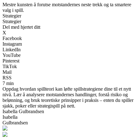
Mestre kunsten å forutse motstandernes neste trekk og ta smartere
valg i spill.
Strategier
Strategier
Del med hjertet ditt
X
Facebook
Instagram
LinkedIn
YouTube
Pinterest
TikTok
Mail
RSS
7 min
Oppdag hvordan spillteori kan løfte spillstrategiene dine til et nytt
nivå. Lær å analysere motstandernes handlinger, forstå risiko og
belønning, og bruk teoretiske prinsipper i praksis – enten du spiller
sjakk, poker eller strategispill på nett.
Isabella Gulbrandsen
Isabella
Gulbrandsen