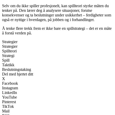
Selv om du ikke spiller profesjonelt, kan spillteori styrke måten du
tenker på. Den lærer deg å analysere situasjoner, forutse
konsekvenser og ta beslutninger under usikkerhet – ferdigheter som
også er nyttige i hverdagen, på jobben og i forhandlinger.
Å tenke flere trekk frem er ikke bare en spillstrategi – det er en måte
å forstå verden på.
Strategier
Strategier
Spillteori
Strategi
Spill
Taktikk
Beslutningstaking
Del med hjertet ditt
X
Facebook
Instagram
LinkedIn
YouTube
Pinterest
TikTok
Mail