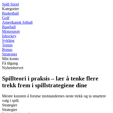
S
pill
S
port
Kategorier
Basketball
Golf
Amerikansk fotball
Baseball
Motorsport
Ishockey
Sykling
Tennis
Bonus
Strategier
Min konto
Få tilgang
Nyhetsbrevet
Spillteori i praksis – lær å tenke flere
trekk frem i spillstrategiene dine
Mestre kunsten å forutse motstandernes neste trekk og ta smartere
valg i spill.
Strategier
Strategier