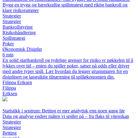
Bygg en trygg og bærekraftig spillstrategi med riktig bankroll og
klare risikorammer
Strategier
Strategier
Bankrollstyring
Risikohåndtering
Spillstrategi
Poker
Økonomisk Disiplin
6 min
En solid startbankroll og tydelige grenser for risiko er nøkkelen til å
lykkes over tid – enten du spiller poker, satser på odds eller driver
med andre typer spill. Lær hvordan du legger grunnmuren for en
disiplinert og langsiktig tilnærming til spilløkonomien din.
Filippa Eriksen
Filippa
Eriksen
Statistikk i sentrum: Betting er mer analytisk enn noen gang før
Data og analyse endrer måten vi spiller på – fra flaks til vitenskap
Strategier
Strategier
Betting