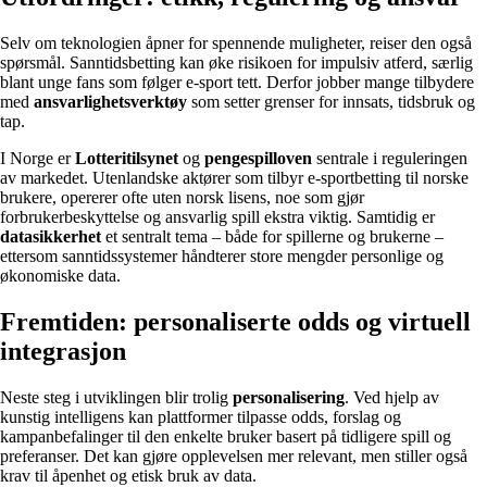
Selv om teknologien åpner for spennende muligheter, reiser den også
spørsmål. Sanntidsbetting kan øke risikoen for impulsiv atferd, særlig
blant unge fans som følger e‑sport tett. Derfor jobber mange tilbydere
med
ansvarlighetsverktøy
som setter grenser for innsats, tidsbruk og
tap.
I Norge er
Lotteritilsynet
og
pengespilloven
sentrale i reguleringen
av markedet. Utenlandske aktører som tilbyr e‑sportbetting til norske
brukere, opererer ofte uten norsk lisens, noe som gjør
forbrukerbeskyttelse og ansvarlig spill ekstra viktig. Samtidig er
datasikkerhet
et sentralt tema – både for spillerne og brukerne –
ettersom sanntidssystemer håndterer store mengder personlige og
økonomiske data.
Fremtiden: personaliserte odds og virtuell
integrasjon
Neste steg i utviklingen blir trolig
personalisering
. Ved hjelp av
kunstig intelligens kan plattformer tilpasse odds, forslag og
kampanbefalinger til den enkelte bruker basert på tidligere spill og
preferanser. Det kan gjøre opplevelsen mer relevant, men stiller også
krav til åpenhet og etisk bruk av data.