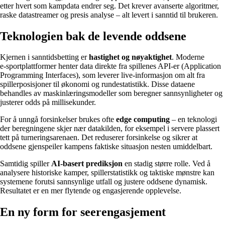
etter hvert som kampdata endrer seg. Det krever avanserte algoritmer,
raske datastreamer og presis analyse – alt levert i sanntid til brukeren.
Teknologien bak de levende oddsene
Kjernen i sanntidsbetting er
hastighet og nøyaktighet
. Moderne
e‑sportplattformer henter data direkte fra spillenes API‑er (Application
Programming Interfaces), som leverer live‑informasjon om alt fra
spillerposisjoner til økonomi og rundestatistikk. Disse dataene
behandles av maskinlæringsmodeller som beregner sannsynligheter og
justerer odds på millisekunder.
For å unngå forsinkelser brukes ofte
edge computing
– en teknologi
der beregningene skjer nær datakilden, for eksempel i servere plassert
tett på turneringsarenaen. Det reduserer forsinkelse og sikrer at
oddsene gjenspeiler kampens faktiske situasjon nesten umiddelbart.
Samtidig spiller
AI‑basert prediksjon
en stadig større rolle. Ved å
analysere historiske kamper, spillerstatistikk og taktiske mønstre kan
systemene forutsi sannsynlige utfall og justere oddsene dynamisk.
Resultatet er en mer flytende og engasjerende opplevelse.
En ny form for seerengasjement