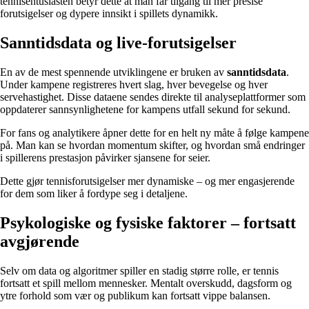
tennisentusiasten betyr dette at man får tilgang til mer presise
forutsigelser og dypere innsikt i spillets dynamikk.
Sanntidsdata og live-forutsigelser
En av de mest spennende utviklingene er bruken av
sanntidsdata
.
Under kampene registreres hvert slag, hver bevegelse og hver
servehastighet. Disse dataene sendes direkte til analyseplattformer som
oppdaterer sannsynlighetene for kampens utfall sekund for sekund.
For fans og analytikere åpner dette for en helt ny måte å følge kampene
på. Man kan se hvordan momentum skifter, og hvordan små endringer
i spillerens prestasjon påvirker sjansene for seier.
Dette gjør tennisforutsigelser mer dynamiske – og mer engasjerende
for dem som liker å fordype seg i detaljene.
Psykologiske og fysiske faktorer – fortsatt
avgjørende
Selv om data og algoritmer spiller en stadig større rolle, er tennis
fortsatt et spill mellom mennesker. Mentalt overskudd, dagsform og
ytre forhold som vær og publikum kan fortsatt vippe balansen.