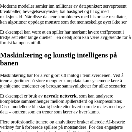
Moderne modeller samler inn millioner av datapunkter: serveprosent,
breakballer, bevegelsesmønstre, ballhastighet og til og med
reaksjonstid. Når disse dataene kombineres med historiske resultater,
kan algoritmer oppdage mønstre som det menneskelige øyet ikke ser.
Et eksempel kan være at en spiller har markant lavere treffprosent i
tredje sett etter lange dueller – en detalj som kan være avgjørende for å
forutsi kampens utfall.
Maskinlæring og kunstig intelligens på
banen
Maskinlæring har for alvor gjort sitt inntog i tennisverdenen. Ved å
trene algoritmer på store mengder kampdata kan systemene lære å
gjenkjenne tendenser og beregne sannsynligheter for ulike scenarier.
Et eksempel er bruk av
nevrale nettverk
, som kan analysere
komplekse sammenhenger mellom spilleratferd og kampresultater.
Disse modellene blir stadig bedre etter hvert som de mates med nye
data – omtrent som en trener som lærer av hver kamp.
Flere profesjonelle trenere og analytikere bruker allerede AI-baserte
verktøy for å forberede spillere på motstandere. For den engasjerte