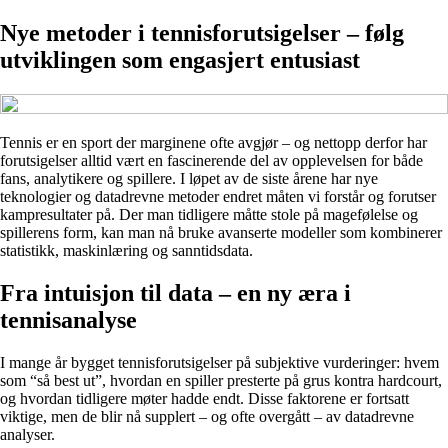
Nye metoder i tennisforutsigelser – følg
utviklingen som engasjert entusiast
Tennis er en sport der marginene ofte avgjør – og nettopp derfor har
forutsigelser alltid vært en fascinerende del av opplevelsen for både
fans, analytikere og spillere. I løpet av de siste årene har nye
teknologier og datadrevne metoder endret måten vi forstår og forutser
kampresultater på. Der man tidligere måtte stole på magefølelse og
spillerens form, kan man nå bruke avanserte modeller som kombinerer
statistikk, maskinlæring og sanntidsdata.
Fra intuisjon til data – en ny æra i
tennisanalyse
I mange år bygget tennisforutsigelser på subjektive vurderinger: hvem
som “så best ut”, hvordan en spiller presterte på grus kontra hardcourt,
og hvordan tidligere møter hadde endt. Disse faktorene er fortsatt
viktige, men de blir nå supplert – og ofte overgått – av datadrevne
analyser.