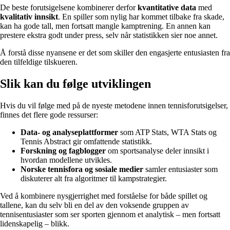
De beste forutsigelsene kombinerer derfor
kvantitative data
med
kvalitativ innsikt
. En spiller som nylig har kommet tilbake fra skade,
kan ha gode tall, men fortsatt mangle kamptrening. En annen kan
prestere ekstra godt under press, selv når statistikken sier noe annet.
Å forstå disse nyansene er det som skiller den engasjerte entusiasten fra
den tilfeldige tilskueren.
Slik kan du følge utviklingen
Hvis du vil følge med på de nyeste metodene innen tennisforutsigelser,
finnes det flere gode ressurser:
Data- og analyseplattformer
som ATP Stats, WTA Stats og
Tennis Abstract gir omfattende statistikk.
Forskning og fagblogger
om sportsanalyse deler innsikt i
hvordan modellene utvikles.
Norske tennisfora og sosiale medier
samler entusiaster som
diskuterer alt fra algoritmer til kampstrategier.
Ved å kombinere nysgjerrighet med forståelse for både spillet og
tallene, kan du selv bli en del av den voksende gruppen av
tennisentusiaster som ser sporten gjennom et analytisk – men fortsatt
lidenskapelig – blikk.