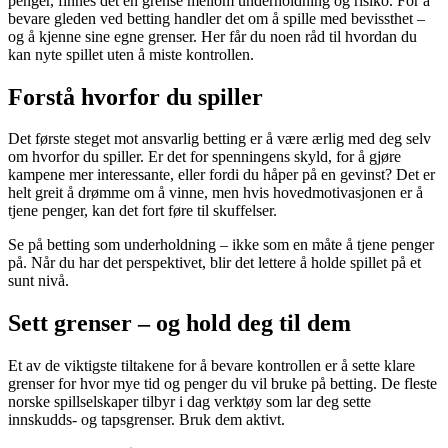
penger, finnes det en grense mellom underholdning og risiko. For å
bevare gleden ved betting handler det om å spille med bevissthet –
og å kjenne sine egne grenser. Her får du noen råd til hvordan du
kan nyte spillet uten å miste kontrollen.
Forstå hvorfor du spiller
Det første steget mot ansvarlig betting er å være ærlig med deg selv
om hvorfor du spiller. Er det for spenningens skyld, for å gjøre
kampene mer interessante, eller fordi du håper på en gevinst? Det er
helt greit å drømme om å vinne, men hvis hovedmotivasjonen er å
tjene penger, kan det fort føre til skuffelser.
Se på betting som underholdning – ikke som en måte å tjene penger
på. Når du har det perspektivet, blir det lettere å holde spillet på et
sunt nivå.
Sett grenser – og hold deg til dem
Et av de viktigste tiltakene for å bevare kontrollen er å sette klare
grenser for hvor mye tid og penger du vil bruke på betting. De fleste
norske spillselskaper tilbyr i dag verktøy som lar deg sette
innskudds- og tapsgrenser. Bruk dem aktivt.