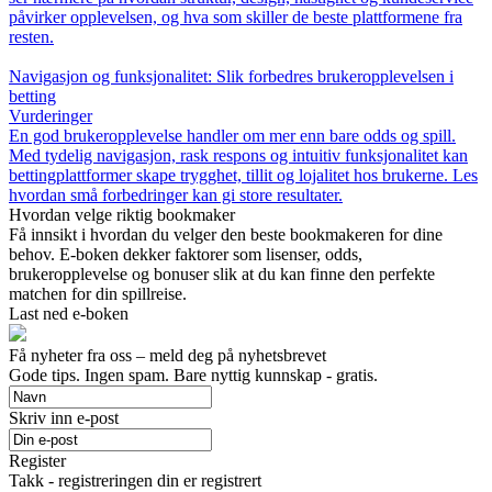
påvirker opplevelsen, og hva som skiller de beste plattformene fra
resten.
Navigasjon og funksjonalitet: Slik forbedres brukeropplevelsen i
betting
Vurderinger
En god brukeropplevelse handler om mer enn bare odds og spill.
Med tydelig navigasjon, rask respons og intuitiv funksjonalitet kan
bettingplattformer skape trygghet, tillit og lojalitet hos brukerne. Les
hvordan små forbedringer kan gi store resultater.
Hvordan velge riktig bookmaker
Få innsikt i hvordan du velger den beste bookmakeren for dine
behov. E-boken dekker faktorer som lisenser, odds,
brukeropplevelse og bonuser slik at du kan finne den perfekte
matchen for din spillreise.
Last ned e-boken
Få nyheter fra oss – meld deg på nyhetsbrevet
Gode ​​tips. Ingen spam. Bare nyttig kunnskap - gratis.
Skriv inn e-post
Register
Takk - registreringen din er registrert