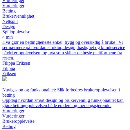
Vurderinger
Vurderinger
Betting
Brukervennlighet
Nettspill
Design
Spillopplevelse
4 min
Hva gjør en bettingtjeneste enkel, trygg og oversiktlig å bruke? Vi
ser nærmere på hvordan struktur, design, hastighet og kundeservice
påvirker opplevelsen, og hva som skiller de beste plattformene fra
resten.
Filippa Eriksen
Filippa
Eriksen
Navigasjon og funksjonalitet: Slik forbedres brukeropplevelsen i
betting
Oppdag hvordan smart design og brukervennlig funksjonalitet kan
gjøre bettingopplevelsen både enklere og mer engasjerende.
Vurderinger
Vurderinger
Brukeropplevelse
Betting