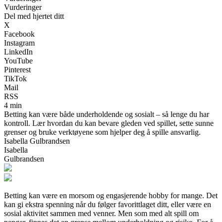
Vurderinger
Del med hjertet ditt
X
Facebook
Instagram
LinkedIn
YouTube
Pinterest
TikTok
Mail
RSS
4 min
Betting kan være både underholdende og sosialt – så lenge du har
kontroll. Lær hvordan du kan bevare gleden ved spillet, sette sunne
grenser og bruke verktøyene som hjelper deg å spille ansvarlig.
Isabella Gulbrandsen
Isabella
Gulbrandsen
Betting kan være en morsom og engasjerende hobby for mange. Det
kan gi ekstra spenning når du følger favorittlaget ditt, eller være en
sosial aktivitet sammen med venner. Men som med alt spill om