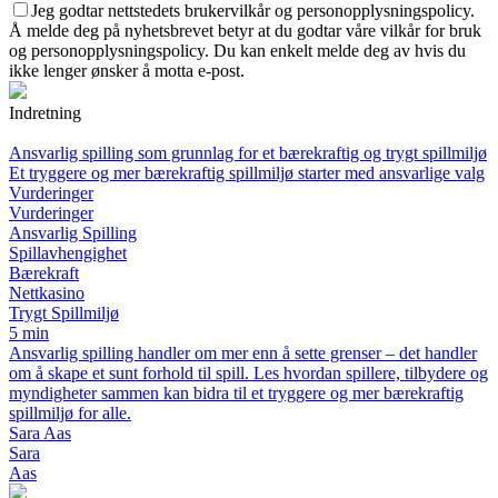
Jeg godtar nettstedets brukervilkår og personopplysningspolicy.
Å melde deg på nyhetsbrevet betyr at du godtar våre vilkår for bruk
og personopplysningspolicy. Du kan enkelt melde deg av hvis du
ikke lenger ønsker å motta e-post.
Indretning
Ansvarlig spilling som grunnlag for et bærekraftig og trygt spillmiljø
Et tryggere og mer bærekraftig spillmiljø starter med ansvarlige valg
Vurderinger
Vurderinger
Ansvarlig Spilling
Spillavhengighet
Bærekraft
Nettkasino
Trygt Spillmiljø
5 min
Ansvarlig spilling handler om mer enn å sette grenser – det handler
om å skape et sunt forhold til spill. Les hvordan spillere, tilbydere og
myndigheter sammen kan bidra til et tryggere og mer bærekraftig
spillmiljø for alle.
Sara Aas
Sara
Aas