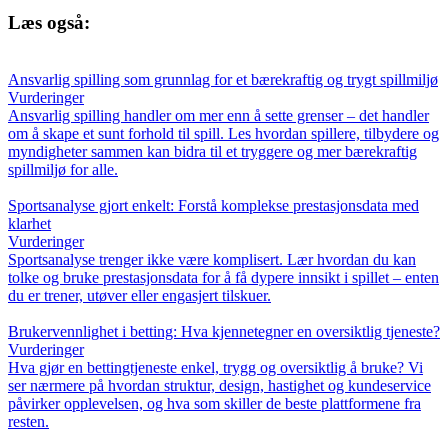
Læs også:
Ansvarlig spilling som grunnlag for et bærekraftig og trygt spillmiljø
Vurderinger
Ansvarlig spilling handler om mer enn å sette grenser – det handler
om å skape et sunt forhold til spill. Les hvordan spillere, tilbydere og
myndigheter sammen kan bidra til et tryggere og mer bærekraftig
spillmiljø for alle.
Sportsanalyse gjort enkelt: Forstå komplekse prestasjonsdata med
klarhet
Vurderinger
Sportsanalyse trenger ikke være komplisert. Lær hvordan du kan
tolke og bruke prestasjonsdata for å få dypere innsikt i spillet – enten
du er trener, utøver eller engasjert tilskuer.
Brukervennlighet i betting: Hva kjennetegner en oversiktlig tjeneste?
Vurderinger
Hva gjør en bettingtjeneste enkel, trygg og oversiktlig å bruke? Vi
ser nærmere på hvordan struktur, design, hastighet og kundeservice
påvirker opplevelsen, og hva som skiller de beste plattformene fra
resten.