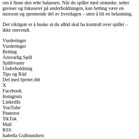
om å finne den rette balansen. Når du spiller med omtanke, setter
grenser og fokuserer på underholdningen, kan betting være en
morsom og spennende del av hverdagen – uten å bli en belastning.
Det viktigste er å huske at du alltid skal ha kontroll over spillet –
ikke omvendt.
Vurderinger
Vurderinger
Betting
Ansvarlig Spill
Spillevaner
Underholdning
Tips og Råd
Del med hjertet ditt
X
Facebook
Instagram
LinkedIn
YouTube
Pinterest
TikTok
Mail
RSS
Isabella Gulbrandsen